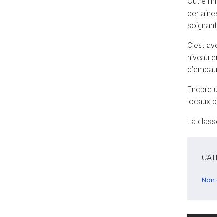
Outre l’i
certaine
soignant
C’est ave
niveau en
d’embau
Encore u
locaux p
La class
CAT
Non 