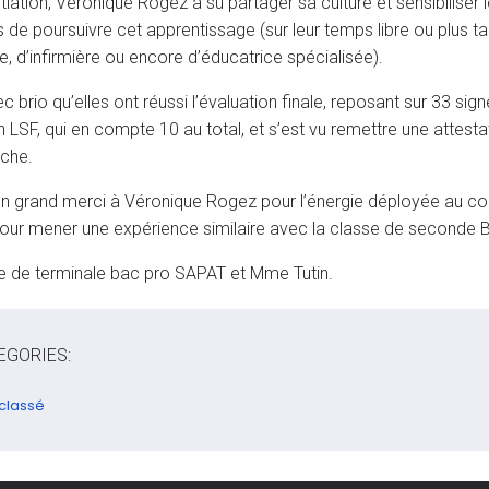
nitiation, Véronique Rogez a su partager sa culture et sensibiliser l
s de poursuivre cet apprentissage (sur leur temps libre ou plus t
e, d’infirmière ou encore d’éducatrice spécialisée).
c brio qu’elles ont réussi l’évaluation finale, reposant sur 33 sig
 LSF, qui en compte 10 au total, et s’est vu remettre une attestat
che.
n grand merci à Véronique Rogez pour l’énergie déployée au cou
our mener une expérience similaire avec la classe de seconde
e de terminale bac pro SAPAT et Mme Tutin.
EGORIES:
classé