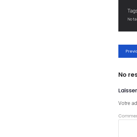
Tags
No t
Previ
No re
Laisse
Votre ad
Commen