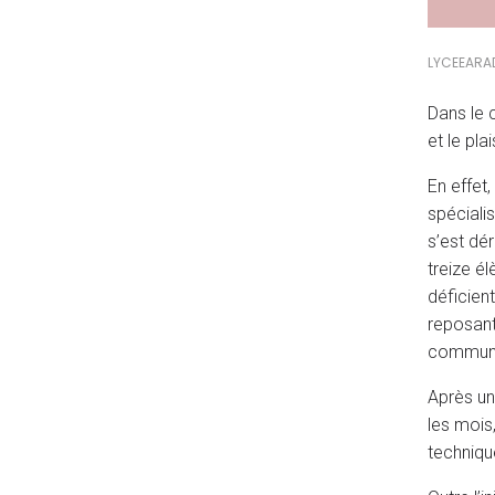
LYCEEARA
Dans le 
et le pl
En effet
spécialis
s’est dé
treize é
déficien
reposant 
communic
Après un
les mois,
techniqu