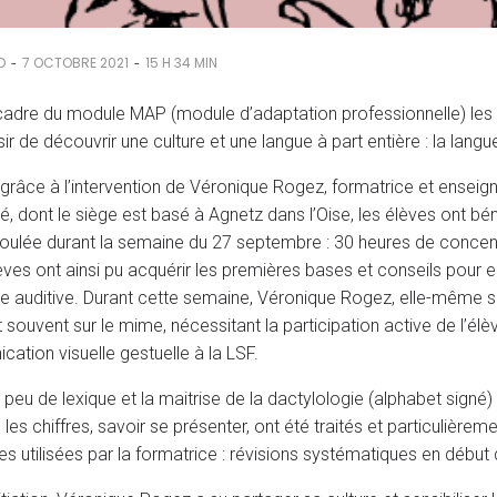
-
-
D
7 OCTOBRE 2021
15 H 34 MIN
cadre du module MAP (module d’adaptation professionnelle) les
aisir de découvrir une culture et une langue à part entière : la l
, grâce à l’intervention de Véronique Rogez, formatrice et ensei
é, dont le siège est basé à Agnetz dans l’Oise, les élèves ont béné
roulée durant la semaine du 27 septembre : 30 heures de concent
lèves ont ainsi pu acquérir les premières bases et conseils pou
te auditive. Durant cette semaine, Véronique Rogez, elle-même 
souvent sur le mime, nécessitant la participation active de l’élèv
ation visuelle gestuelle à la LSF.
 peu de lexique et la maitrise de la dactylologie (alphabet signé) 
 les chiffres, savoir se présenter, ont été traités et particulière
es utilisées par la formatrice : révisions systématiques en début