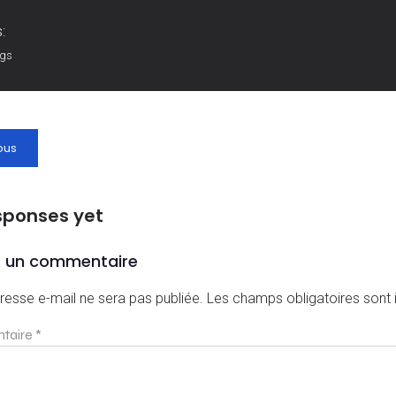
:
ags
ous
sponses yet
r un commentaire
resse e-mail ne sera pas publiée.
Les champs obligatoires sont
taire
*