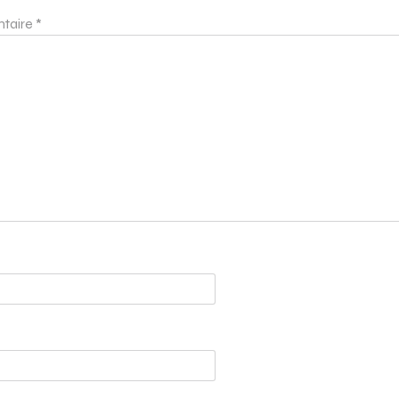
taire
*