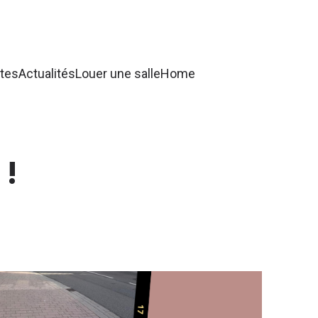
tes
Actualités
Louer une salle
Home
 !