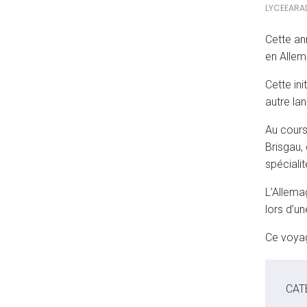
LYCEEARA
Cette an
en Allem
Cette in
autre lan
Au cours
Brisgau,
spécialit
L’Allema
lors d’u
Ce voyag
CAT