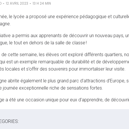
-
-
D
12 AVRIL 2023
13 H 24 MIN
née, le lycée a proposé une expérience pédagogique et culturell
agne.
itiative a permis aux apprenants de découvrir un nouveau pays, un
gue, le tout en dehors de la salle de classe !
 de cette semaine, les élèves ont exploré différents quartiers, 
 qui est un exemple remarquable de durabilité et de développem
és locales et s’offrir des souvenirs pour immortaliser leur visite.
gne abrite également le plus grand parc d’attractions d’Europe, s
ne journée exceptionnelle riche de sensations fortes.
e a été une occasion unique pour eux d’apprendre, de découvrir
EGORIES: