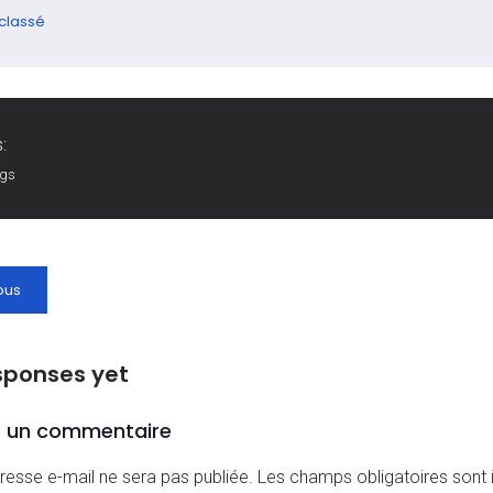
classé
:
ags
ous
sponses yet
r un commentaire
resse e-mail ne sera pas publiée.
Les champs obligatoires sont