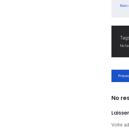
Non 
Tags
No t
Previ
No re
Laisse
Votre ad