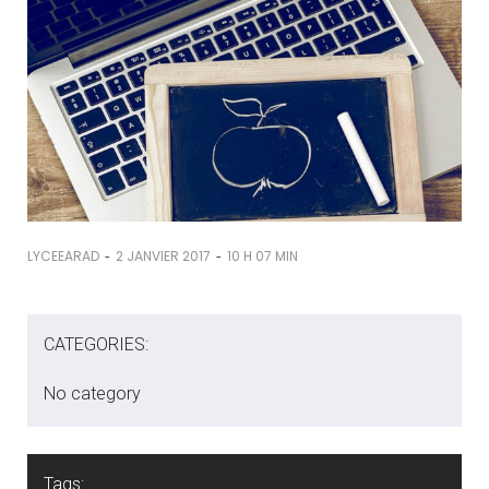
-
-
LYCEEARAD
2 JANVIER 2017
10 H 07 MIN
CATEGORIES:
No category
Tags: