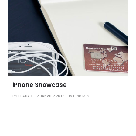
iPhone Showcase
-
-
LYCEEARAD
2 JANVIER 2017
10 H 06 MIN