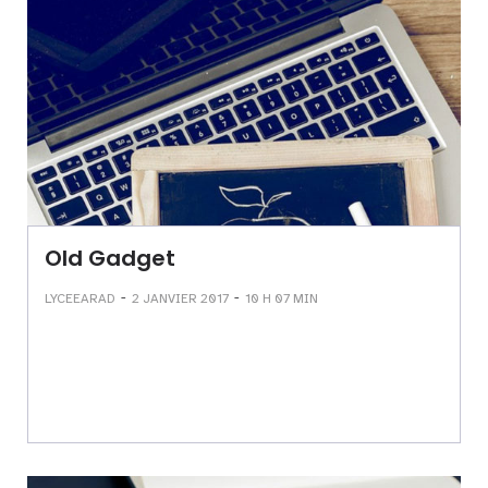
Old Gadget
-
-
LYCEEARAD
2 JANVIER 2017
10 H 07 MIN