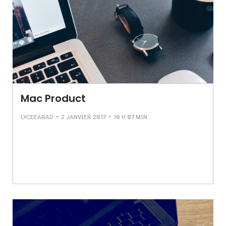
Mac Product
-
-
LYCEEARAD
2 JANVIER 2017
10 H 07 MIN