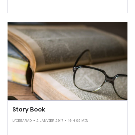
Story Book
-
-
LYCEEARAD
2 JANVIER 2017
10 H 05 MIN