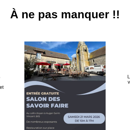
À ne pas manquer !!
s
L
v
et